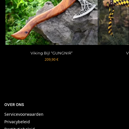
Viking Bijl “GUNGNIR”
V
209,90
€
OVER ONS
Servicevoorwaarden
Privacybeleid