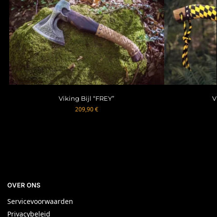
Viking Bijl “FREY”
V
209,90
€
OVER ONS
Servicevoorwaarden
Privacybeleid