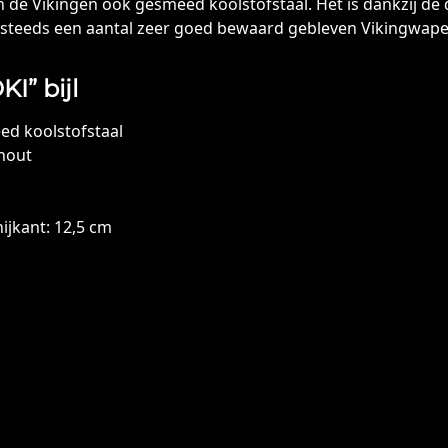
n de Vikingen ook gesmeed koolstofstaal. Het is dankzij de
steeds een aantal zeer goed bewaard gebleven Vikingwap
I” bijl
ed koolstofstaal
hout
ijkant: 12,5 cm