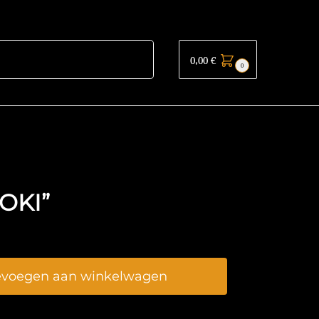
Zoeken
0,00
€
0
LOKI”
evoegen aan winkelwagen