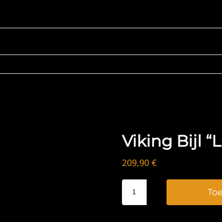
Viking Bijl “
209,90
€
To